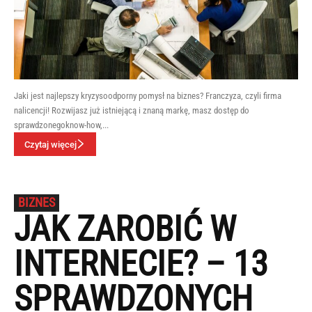
Jaki jest najlepszy kryzysoodporny pomysł na biznes? Franczyza, czyli firma
nalicencji! Rozwijasz już istniejącą i znaną markę, masz dostęp do
sprawdzonegoknow-how,...
Czytaj więcej
BIZNES
JAK ZAROBIĆ W
INTERNECIE? – 13
SPRAWDZONYCH