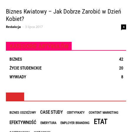
Biznes Kwiatowy – Jak Dobrze Zarobić w Dzień
Kobiet?
Redakcja
-
3 lipca 2017
4
KATEGORIE ARTYKUŁÓW
BIZNES
42
ŻYCIE STUDENCKIE
20
WYWIADY
8
TAGI
CASE STUDY
BIZNES ODZIEŻOWY
CERTYFIKATY
CONTENT MARKETING
ETAT
EFEKTYWNOŚĆ
EMERYTURA
EMPLOYER BRANDING