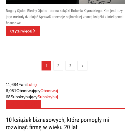
Bogaty Ojciec Biedny Ojciec - ocena książki Roberta Kiyosakiego. Kim jest, czy
jego metody działają? Sprawdź recenzję najbardziej znanej książki z inteligencji
finansowej.
Czytaj więcej
1
2
3
11,684
Fani
Lubię
6,051
Obserwujący
Obserwuj
68
Subskrybujący
Subskrybuj
MUST READ
10 książek biznesowych, które pomogły mi
rozwinąć firmę w wieku 20 lat