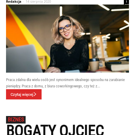
Redakcja
-
14 sierpnia 2020
1
Praca zdalna dla wielu osób jest synonimem idealnego sposobu na zarabianie
pieniędzy. Praca z domu, z biura coworkingowego, czy też z...
Czytaj więcej
BIZNES
BOGATY OJCIEC