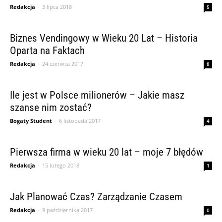
Redakcja
-
3 lipca 2018
5
Biznes Vendingowy w Wieku 20 Lat – Historia
Oparta na Faktach
Redakcja
-
24 czerwca 2017
8
Ile jest w Polsce milionerów – Jakie masz
szanse nim zostać?
Bogaty Student
-
6 listopada 2017
4
Pierwsza firma w wieku 20 lat – moje 7 błędów
Redakcja
-
15 lutego 2018
1
Jak Planować Czas? Zarządzanie Czasem
Redakcja
-
9 października 2017
0