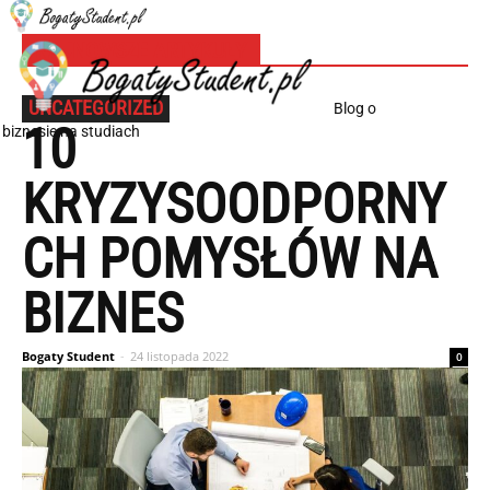
NAJNOWSZE ARTYKUŁY
UNCATEGORIZED
Blog o
10
biznesie na studiach
KRYZYSOODPORNY
CH POMYSŁÓW NA
BIZNES
Bogaty Student
-
24 listopada 2022
0