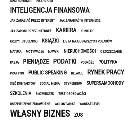
GASTRONOMIA
INSTAGRAM
INTELIGENCJA FINANSOWA
JAK ZARABIAĆ PRZEZ INTERENT
JAK ZARABIAĆ W INTERNECIE
KARIERA
JAK ZAROBI PRZEZ INTERNET
KONKURS
KSIĄŻKI
KREDYT STUDENCKI
LISTA NAJBOGATSZYCH POLAKÓW
NIERUCHOMOŚCI
MATURA
MOTYWACJA
NAWYKI
OSZCZĘDZANIE
PODATKI
PIENIĄDZE
POLITYKA
PASJA
PODRÓŻE
RYNEK PRACY
PUBLIC SPEAKING
PRAKTYKI
RELACJE
SUPERSAMOCHODY
SIEĆ KONTAKTÓW
SOCIAL MEDIA
STYPENDIUM
SZKOLENIA
SŁOWNICZEK
TEST OSOBOWOŚCI
UBEZPIECZENIE ZDROWOTNE
WOLONTARIAT
WORK&TRAVEL
WŁASNY BIZNES
ZUS