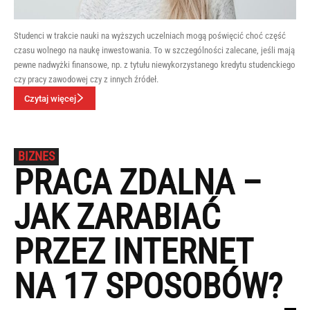
Studenci w trakcie nauki na wyższych uczelniach mogą poświęcić choć część
czasu wolnego na naukę inwestowania. To w szczególności zalecane, jeśli mają
pewne nadwyżki finansowe, np. z tytułu niewykorzystanego kredytu studenckiego
czy pracy zawodowej czy z innych źródeł.
Czytaj więcej
BIZNES
PRACA ZDALNA –
JAK ZARABIAĆ
PRZEZ INTERNET
NA 17 SPOSOBÓW?