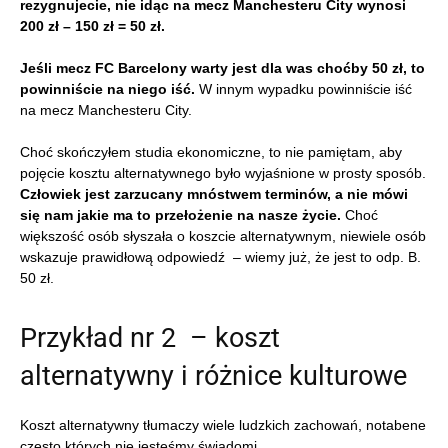
rezygnujecie, nie idąc na mecz Manchesteru City wynosi
200 zł – 150 zł = 50 zł.
Jeśli mecz FC Barcelony warty jest dla was choćby 50 zł, to
powinniście na niego iść.
W innym wypadku powinniście iść
na mecz Manchesteru City.
Choć skończyłem studia ekonomiczne, to nie pamiętam, aby
pojęcie kosztu alternatywnego było wyjaśnione w prosty sposób.
Człowiek jest zarzucany mnóstwem terminów, a nie mówi
się nam jakie ma to przełożenie na nasze życie.
Choć
większość osób słyszała o koszcie alternatywnym, niewiele osób
wskazuje prawidłową odpowiedź – wiemy już, że jest to odp. B.
50 zł.
Przykład nr 2 – koszt
alternatywny i różnice kulturowe
Koszt alternatywny tłumaczy wiele ludzkich zachowań, notabene
często których nie jesteśmy świadomi.