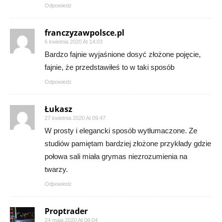
Odpowiedz
franczyzawpolsce.pl
6 kwietnia 2020 At 14:03
Bardzo fajnie wyjaśnione dosyć złożone pojęcie,
fajnie, że przedstawiłeś to w taki sposób
Odpowiedz
Łukasz
27 kwietnia 2020 At 09:47
W prosty i elegancki sposób wytłumaczone. Ze
studiów pamiętam bardziej złożone przykłady gdzie
połowa sali miała grymas niezrozumienia na
twarzy.
Odpowiedz
Proptrader
24 maja 2020 At 06:04