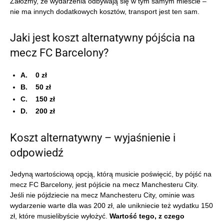
Załóżmy, że wydarzenia odbywają się w tym samym mieście –
nie ma innych dodatkowych kosztów, transport jest ten sam.
Jaki jest koszt alternatywny pójścia na
mecz FC Barcelony?
A.
0 zł
B.
50 zł
C.
150 zł
D.
200 zł
Koszt alternatywny – wyjaśnienie i
odpowiedź
Jedyną wartościową opcją, którą musicie poświęcić, by pójść na
mecz FC Barcelony, jest pójście na mecz Manchesteru City.
Jeśli nie pójdziecie na mecz Manchesteru City, ominie was
wydarzenie warte dla was 200 zł, ale unikniecie też wydatku 150
zł, które musielibyście wyłożyć.
Wartość tego, z czego