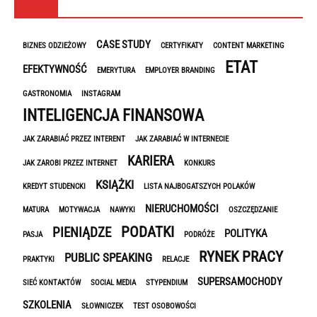
TAGI
CASE STUDY
BIZNES ODZIEŻOWY
CERTYFIKATY
CONTENT MARKETING
ETAT
EFEKTYWNOŚĆ
EMERYTURA
EMPLOYER BRANDING
GASTRONOMIA
INSTAGRAM
INTELIGENCJA FINANSOWA
JAK ZARABIAĆ PRZEZ INTERENT
JAK ZARABIAĆ W INTERNECIE
KARIERA
JAK ZAROBI PRZEZ INTERNET
KONKURS
KSIĄŻKI
KREDYT STUDENCKI
LISTA NAJBOGATSZYCH POLAKÓW
NIERUCHOMOŚCI
MATURA
MOTYWACJA
NAWYKI
OSZCZĘDZANIE
PODATKI
PIENIĄDZE
POLITYKA
PASJA
PODRÓŻE
RYNEK PRACY
PUBLIC SPEAKING
PRAKTYKI
RELACJE
SUPERSAMOCHODY
SIEĆ KONTAKTÓW
SOCIAL MEDIA
STYPENDIUM
SZKOLENIA
SŁOWNICZEK
TEST OSOBOWOŚCI