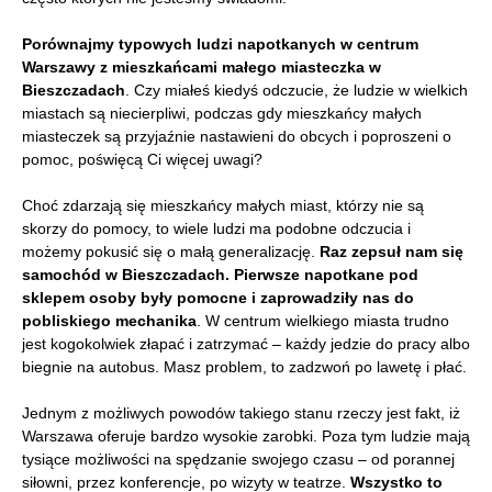
Porównajmy typowych ludzi napotkanych w centrum
Warszawy z mieszkańcami małego miasteczka w
Bieszczadach
. Czy miałeś kiedyś odczucie, że ludzie w wielkich
miastach są niecierpliwi, podczas gdy mieszkańcy małych
miasteczek są przyjaźnie nastawieni do obcych i poproszeni o
pomoc, poświęcą Ci więcej uwagi?
Choć zdarzają się mieszkańcy małych miast, którzy nie są
skorzy do pomocy, to wiele ludzi ma podobne odczucia i
możemy pokusić się o małą generalizację.
Raz zepsuł nam się
samochód w Bieszczadach. Pierwsze napotkane pod
sklepem osoby były pomocne i zaprowadziły nas do
pobliskiego mechanika
. W centrum wielkiego miasta trudno
jest kogokolwiek złapać i zatrzymać – każdy jedzie do pracy albo
biegnie na autobus. Masz problem, to zadzwoń po lawetę i płać.
Jednym z możliwych powodów takiego stanu rzeczy jest fakt, iż
Warszawa oferuje bardzo wysokie zarobki. Poza tym ludzie mają
tysiące możliwości na spędzanie swojego czasu – od porannej
siłowni, przez konferencje, po wizyty w teatrze.
Wszystko to