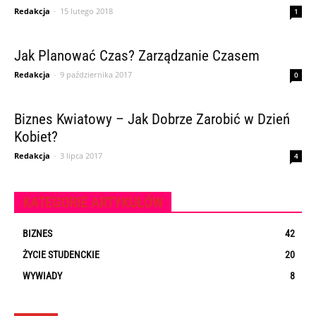
Redakcja
-
15 lutego 2018
1
Jak Planować Czas? Zarządzanie Czasem
Redakcja
-
9 października 2017
0
Biznes Kwiatowy – Jak Dobrze Zarobić w Dzień
Kobiet?
Redakcja
-
3 lipca 2017
4
KATEGORIE ARTYKUŁÓW
BIZNES
42
ŻYCIE STUDENCKIE
20
WYWIADY
8