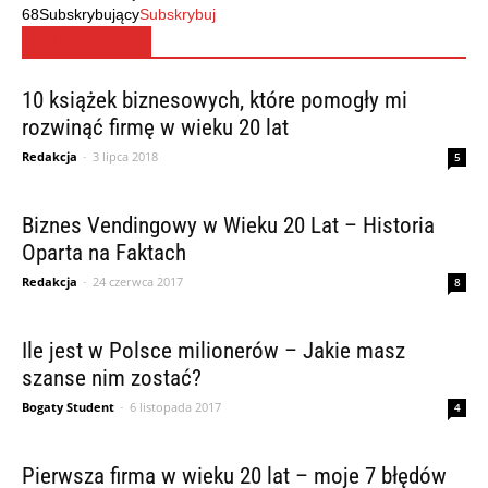
68
Subskrybujący
Subskrybuj
MUST READ
10 książek biznesowych, które pomogły mi
rozwinąć firmę w wieku 20 lat
Redakcja
-
3 lipca 2018
5
Biznes Vendingowy w Wieku 20 Lat – Historia
Oparta na Faktach
Redakcja
-
24 czerwca 2017
8
Ile jest w Polsce milionerów – Jakie masz
szanse nim zostać?
Bogaty Student
-
6 listopada 2017
4
Pierwsza firma w wieku 20 lat – moje 7 błędów