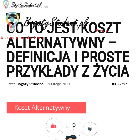
Strona główna
Biznes
Biznes
CO TO JEST KOSZT
Blog o
ALTERNATYWNY –
biznesie na studiach
DEFINICJA I PROSTE
PRZYKŁADY Z ŻYCIA
Przez
Bogaty Student
-
9 lutego 2020
27297