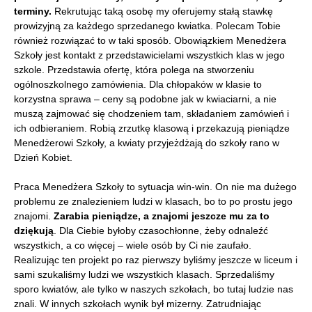
terminy.
Rekrutując taką osobę my oferujemy stałą stawkę
prowizyjną za każdego sprzedanego kwiatka. Polecam Tobie
również rozwiązać to w taki sposób. Obowiązkiem Menedżera
Szkoły jest kontakt z przedstawicielami wszystkich klas w jego
szkole. Przedstawia ofertę, która polega na stworzeniu
ogólnoszkolnego zamówienia. Dla chłopaków w klasie to
korzystna sprawa – ceny są podobne jak w kwiaciarni, a nie
muszą zajmować się chodzeniem tam, składaniem zamówień i
ich odbieraniem. Robią zrzutkę klasową i przekazują pieniądze
Menedżerowi Szkoły, a kwiaty przyjeżdżają do szkoły rano w
Dzień Kobiet.
Praca Menedżera Szkoły to sytuacja win-win. On nie ma dużego
problemu ze znalezieniem ludzi w klasach, bo to po prostu jego
znajomi.
Zarabia pieniądze, a znajomi jeszcze mu za to
dziękują
. Dla Ciebie byłoby czasochłonne, żeby odnaleźć
wszystkich, a co więcej – wiele osób by Ci nie zaufało.
Realizując ten projekt po raz pierwszy byliśmy jeszcze w liceum i
sami szukaliśmy ludzi we wszystkich klasach. Sprzedaliśmy
sporo kwiatów, ale tylko w naszych szkołach, bo tutaj ludzie nas
znali. W innych szkołach wynik był mizerny. Zatrudniając