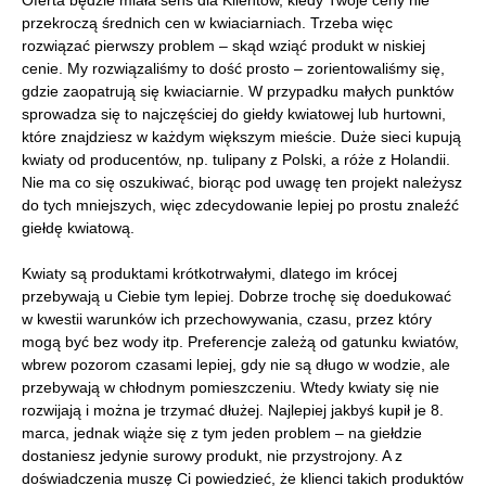
Oferta będzie miała sens dla Klientów, kiedy Twoje ceny nie
przekroczą średnich cen w kwiaciarniach. Trzeba więc
rozwiązać pierwszy problem – skąd wziąć produkt w niskiej
cenie. My rozwiązaliśmy to dość prosto – zorientowaliśmy się,
gdzie zaopatrują się kwiaciarnie. W przypadku małych punktów
sprowadza się to najczęściej do giełdy kwiatowej lub hurtowni,
które znajdziesz w każdym większym mieście. Duże sieci kupują
kwiaty od producentów, np. tulipany z Polski, a róże z Holandii.
Nie ma co się oszukiwać, biorąc pod uwagę ten projekt należysz
do tych mniejszych, więc zdecydowanie lepiej po prostu znaleźć
giełdę kwiatową.
Kwiaty są produktami krótkotrwałymi, dlatego im krócej
przebywają u Ciebie tym lepiej. Dobrze trochę się doedukować
w kwestii warunków ich przechowywania, czasu, przez który
mogą być bez wody itp. Preferencje zależą od gatunku kwiatów,
wbrew pozorom czasami lepiej, gdy nie są długo w wodzie, ale
przebywają w chłodnym pomieszczeniu. Wtedy kwiaty się nie
rozwijają i można je trzymać dłużej. Najlepiej jakbyś kupił je 8.
marca, jednak wiąże się z tym jeden problem – na giełdzie
dostaniesz jedynie surowy produkt, nie przystrojony. A z
doświadczenia muszę Ci powiedzieć, że klienci takich produktów