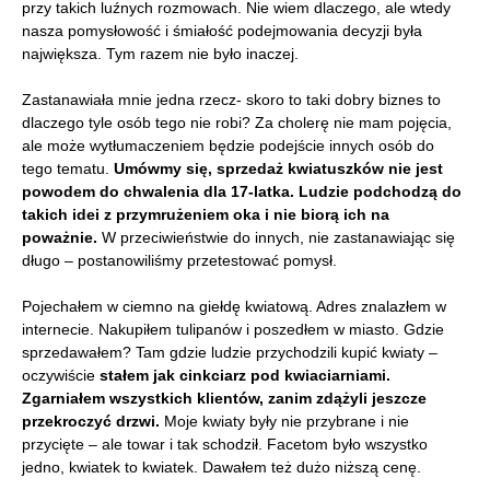
przy takich luźnych rozmowach. Nie wiem dlaczego, ale wtedy
nasza pomysłowość i śmiałość podejmowania decyzji była
największa. Tym razem nie było inaczej.
Zastanawiała mnie jedna rzecz- skoro to taki dobry biznes to
dlaczego tyle osób tego nie robi? Za cholerę nie mam pojęcia,
ale może wytłumaczeniem będzie podejście innych osób do
tego tematu.
Umówmy się, sprzedaż kwiatuszków nie jest
powodem do chwalenia dla 17-latka. Ludzie podchodzą do
takich idei z przymrużeniem oka i nie biorą ich na
poważnie.
W przeciwieństwie do innych, nie zastanawiając się
długo – postanowiliśmy przetestować pomysł.
Pojechałem w ciemno na giełdę kwiatową. Adres znalazłem w
internecie. Nakupiłem tulipanów i poszedłem w miasto. Gdzie
sprzedawałem? Tam gdzie ludzie przychodzili kupić kwiaty –
oczywiście
stałem jak cinkciarz pod kwiaciarniami.
Zgarniałem wszystkich klientów, zanim zdążyli jeszcze
przekroczyć drzwi.
Moje kwiaty były nie przybrane i nie
przycięte – ale towar i tak schodził. Facetom było wszystko
jedno, kwiatek to kwiatek. Dawałem też dużo niższą cenę.