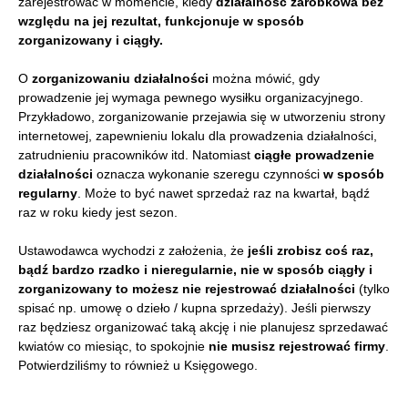
zarejestrować w momencie, kiedy
działalność zarobkowa bez
względu na jej rezultat, funkcjonuje w sposób
zorganizowany i ciągły.
O
zorganizowaniu działalności
można mówić, gdy
prowadzenie jej wymaga pewnego wysiłku organizacyjnego.
Przykładowo, zorganizowanie przejawia się w utworzeniu strony
internetowej, zapewnieniu lokalu dla prowadzenia działalności,
zatrudnieniu pracowników itd. Natomiast
ciągłe prowadzenie
działalności
oznacza wykonanie szeregu czynności
w sposób
regularny
. Może to być nawet sprzedaż raz na kwartał, bądź
raz w roku kiedy jest sezon.
Ustawodawca wychodzi z założenia, że
jeśli zrobisz coś raz,
bądź bardzo rzadko i nieregularnie, nie w sposób ciągły i
zorganizowany to możesz nie rejestrować działalności
(tylko
spisać np. umowę o dzieło / kupna sprzedaży). Jeśli pierwszy
raz będziesz organizować taką akcję i nie planujesz sprzedawać
kwiatów co miesiąc, to spokojnie
nie musisz rejestrować firmy
.
Potwierdziliśmy to również u Księgowego.