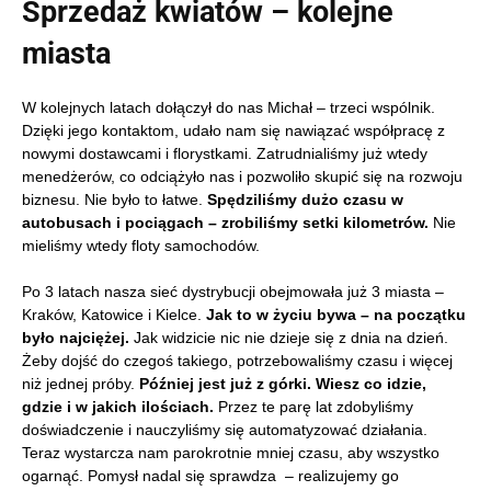
Sprzedaż kwiatów – kolejne
miasta
W kolejnych latach dołączył do nas Michał – trzeci wspólnik.
Dzięki jego kontaktom, udało nam się nawiązać współpracę z
nowymi dostawcami i florystkami. Zatrudnialiśmy już wtedy
menedżerów, co odciążyło nas i pozwoliło skupić się na rozwoju
biznesu. Nie było to łatwe.
Spędziliśmy dużo czasu w
autobusach i pociągach – zrobiliśmy setki kilometrów.
Nie
mieliśmy wtedy floty samochodów.
Po 3 latach nasza sieć dystrybucji obejmowała już 3 miasta –
Kraków, Katowice i Kielce.
Jak to w życiu bywa – na początku
było najciężej.
Jak widzicie nic nie dzieje się z dnia na dzień.
Żeby dojść do czegoś takiego, potrzebowaliśmy czasu i więcej
niż jednej próby.
Później jest już z górki. Wiesz co idzie,
gdzie i w jakich ilościach.
Przez te parę lat zdobyliśmy
doświadczenie i nauczyliśmy się automatyzować działania.
Teraz wystarcza nam parokrotnie mniej czasu, aby wszystko
ogarnąć. Pomysł nadal się sprawdza – realizujemy go