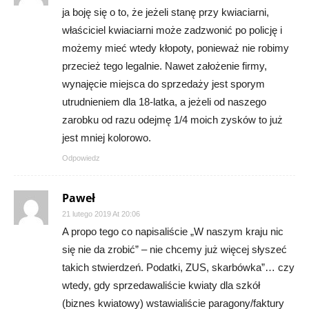
ja boję się o to, że jeżeli stanę przy kwiaciarni,
właściciel kwiaciarni może zadzwonić po policję i
możemy mieć wtedy kłopoty, ponieważ nie robimy
przecież tego legalnie. Nawet założenie firmy,
wynajęcie miejsca do sprzedaży jest sporym
utrudnieniem dla 18-latka, a jeżeli od naszego
zarobku od razu odejmę 1/4 moich zysków to już
jest mniej kolorowo.
Odpowiedz
Paweł
21 lutego 2019 At 20:06
A propo tego co napisaliście „W naszym kraju nic
się nie da zrobić” – nie chcemy już więcej słyszeć
takich stwierdzeń. Podatki, ZUS, skarbówka”… czy
wtedy, gdy sprzedawaliście kwiaty dla szkół
(biznes kwiatowy) wstawialiście paragony/faktury