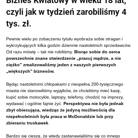
Biznes Kwiatowy w wieku 18 lat,
czyli j
ak w tydzień zarobiliśmy 4
tys. zł.
Pewnie wielu po zobaczeniu tytułu wyobraża sobie stragan i
wykrzykujących kilka godzin dziennie nastoletnich sprzedawców.
Od razu mówię – tak nie robiliśmy.
Biorąc sobie do serca
powszechnie znane stwierdzenie „pracuj mądrze, a nie
ciężko” zrealizowaliśmy jeden z naszych pierwszych
„większych” biznesów.
Będąc nastoletnimi chłopakami z niespełna 200-tysięcznego
miasta nie stanowiliśmy wyjątków, że chcieliśmy mieć kasę,
kupić sobie motocykle, laptopy, telefony, chodzić na imprezy,
wydawać i ogólnie fajnie żyć.
Perspektywa nie była jednak
zbyt obiecująca, wiedząc że jedyną możliwością dla
niepełnoletnich była praca w McDonaldzie lub przy
zbieraniu truskawek
.
Bardzo się cieszę, że wtedy zastanawialiśmy się co innego