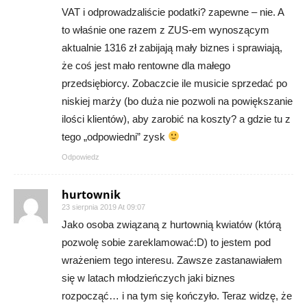
VAT i odprowadzaliście podatki? zapewne – nie. A
to właśnie one razem z ZUS-em wynoszącym
aktualnie 1316 zł zabijają mały biznes i sprawiają,
że coś jest mało rentowne dla małego
przedsiębiorcy. Zobaczcie ile musicie sprzedać po
niskiej marży (bo duża nie pozwoli na powiększanie
ilości klientów), aby zarobić na koszty? a gdzie tu z
tego „odpowiedni” zysk
Odpowiedz
hurtownik
23 sierpnia 2019 At 09:07
Jako osoba związaną z hurtownią kwiatów (którą
pozwolę sobie zareklamować:D) to jestem pod
wrażeniem tego interesu. Zawsze zastanawiałem
się w latach młodzieńczych jaki biznes
rozpocząć… i na tym się kończyło. Teraz widzę, że