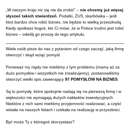
„W naszym kraju nic się nie da zrobić” –
nie chcemy już więcej
słyszeć takich stwierdzeń.
Podatki, ZUS, skarbówka – jeśli
ktoś bardzo chce robić biznes, nie będzie to wielką przeszkodą.
Kiedy spotkasz kogoś, kto Ci mówi, że w Polsce trudno jest robić
biznes – odeślij go proszę do tego artykułu.
Wiele osób pisze do nas z pytaniem od czego zacząć, jaką firmę
otworzyć i skąd wziąć pomysł.
Ponieważ my nigdy nie mieliśmy z tym problemu (mamy aż za
dużo pomysłów i wszystkich nie zrealizujemy), postanowiliśmy
stworzyć wielki spis zawierający
97 POMYSŁÓW NA BIZNES
.
Są to pomysły, które spokojnie nadają się na pierwszą firmę i w
większości nie wymagają dużych nakładów inwestycyjnych.
Niektóre z nich sami mieliśmy przyjemność realizować, a część
wisiała na naszych listach i czekała na realizację w przyszłości.
Być może Ty z któregoś skorzystasz?