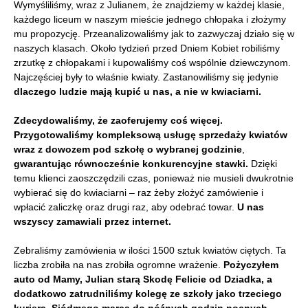
Wymyśliliśmy, wraz z Julianem, że znajdziemy w każdej klasie,
każdego liceum w naszym mieście jednego chłopaka i złożymy
mu propozycję. Przeanalizowaliśmy jak to zazwyczaj działo się w
naszych klasach. Około tydzień przed Dniem Kobiet robiliśmy
zrzutkę z chłopakami i kupowaliśmy coś wspólnie dziewczynom.
Najczęściej były to właśnie kwiaty. Zastanowiliśmy się jedynie
dlaczego ludzie mają kupić u nas, a nie w kwiaciarni.
Zdecydowaliśmy, że zaoferujemy coś więcej.
Przygotowaliśmy kompleksową usługę sprzedaży kwiatów
wraz z dowozem pod szkołę o wybranej godzinie
,
gwarantując równocześnie konkurencyjne stawki.
Dzięki
temu klienci zaoszczędzili czas, ponieważ nie musieli dwukrotnie
wybierać się do kwiaciarni – raz żeby złożyć zamówienie i
wpłacić zaliczkę oraz drugi raz, aby odebrać towar.
U nas
wszyscy zamawiali przez internet.
Zebraliśmy zamówienia w ilości 1500 sztuk kwiatów ciętych. Ta
liczba zrobiła na nas zrobiła ogromne wrażenie.
Pożyczyłem
auto od Mamy, Julian starą Skodę Felicie od Dziadka, a
dodatkowo zatrudniliśmy kolegę ze szkoły jako trzeciego