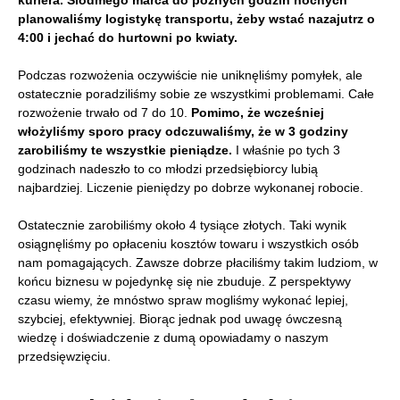
kuriera.
Siódmego marca do późnych godzin nocnych
planowaliśmy logistykę transportu, żeby wstać nazajutrz o
4:00 i jechać do hurtowni po kwiaty.
Podczas rozwożenia oczywiście nie uniknęliśmy pomyłek, ale
ostatecznie poradziliśmy sobie ze wszystkimi problemami. Całe
rozwożenie trwało od 7 do 10.
Pomimo, że wcześniej
włożyliśmy sporo pracy odczuwaliśmy, że w 3 godziny
zarobiliśmy te wszystkie pieniądze.
I właśnie po tych 3
godzinach nadeszło to co młodzi przedsiębiorcy lubią
najbardziej. Liczenie pieniędzy po dobrze wykonanej robocie.
Ostatecznie zarobiliśmy około 4 tysiące złotych. Taki wynik
osiągnęliśmy po opłaceniu kosztów towaru i wszystkich osób
nam pomagających. Zawsze dobrze płaciliśmy takim ludziom, w
końcu biznesu w pojedynkę się nie zbuduje. Z perspektywy
czasu wiemy, że mnóstwo spraw mogliśmy wykonać lepiej,
szybciej, efektywniej. Biorąc jednak pod uwagę ówczesną
wiedzę i doświadczenie z dumą opowiadamy o naszym
przedsięwzięciu.