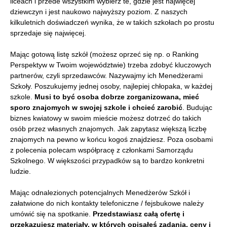
liceach i przede wszystkim wybierz te, gdzie jest najwięcej
dziewczyn i jest naukowo najwyższy poziom. Z naszych
kilkuletnich doświadczeń wynika, że w takich szkołach po prostu
sprzedaje się najwięcej.
Mając gotową listę szkół (możesz oprzeć się np. o Ranking
Perspektyw w Twoim województwie) trzeba zdobyć kluczowych
partnerów, czyli sprzedawców. Nazywajmy ich Menedżerami
Szkoły. Poszukujemy jednej osoby, najlepiej chłopaka, w każdej
szkole.
Musi to być osoba dobrze zorganizowana, mieć
sporo znajomych w swojej szkole i chcieć zarobić
. Budując
biznes kwiatowy w swoim mieście możesz dotrzeć do takich
osób przez własnych znajomych. Jak zapytasz większą liczbę
znajomych na pewno w końcu kogoś znajdziesz. Poza osobami
z polecenia polecam współpracę z członkami Samorządu
Szkolnego. W większości przypadków są to bardzo konkretni
ludzie.
Mając odnalezionych potencjalnych Menedżerów Szkół i
załatwione do nich kontakty telefoniczne / fejsbukowe należy
umówić się na spotkanie.
Przedstawiasz całą ofertę i
przekazujesz materiały, w których opisałeś zadania, ceny i