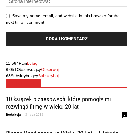
Save my name, email, and website in this browser for the
next time I comment.
11,684
Fani
Lubię
6,051
Obserwujący
Obserwuj
68
Subskrybujący
Subskrybuj
MUST READ
10 książek biznesowych, które pomogły mi
rozwinąć firmę w wieku 20 lat
Redakcja
-
3 lipca 2018
5