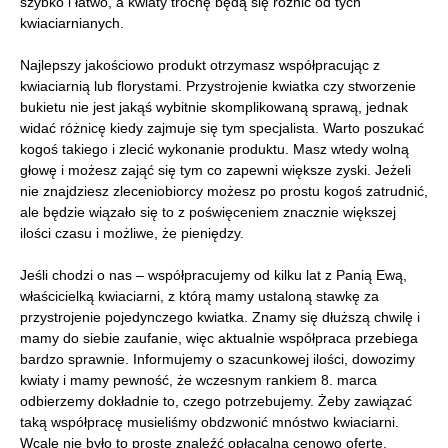
szybko i łatwo, a kwiaty trochę będą się różnić od tych
kwiaciarnianych.
Najlepszy jakościowo produkt otrzymasz współpracując z
kwiaciarnią lub florystami. Przystrojenie kwiatka czy stworzenie
bukietu nie jest jakąś wybitnie skomplikowaną sprawą, jednak
widać różnicę kiedy zajmuje się tym specjalista. Warto poszukać
kogoś takiego i zlecić wykonanie produktu. Masz wtedy wolną
głowę i możesz zająć się tym co zapewni większe zyski. Jeżeli
nie znajdziesz zleceniobiorcy możesz po prostu kogoś zatrudnić,
ale będzie wiązało się to z poświęceniem znacznie większej
ilości czasu i możliwe, że pieniędzy.
Jeśli chodzi o nas – współpracujemy od kilku lat z Panią Ewą,
właścicielką kwiaciarni, z którą mamy ustaloną stawkę za
przystrojenie pojedynczego kwiatka. Znamy się dłuższą chwilę i
mamy do siebie zaufanie, więc aktualnie współpraca przebiega
bardzo sprawnie. Informujemy o szacunkowej ilości, dowozimy
kwiaty i mamy pewność, że wczesnym rankiem 8. marca
odbierzemy dokładnie to, czego potrzebujemy. Żeby zawiązać
taką współpracę musieliśmy obdzwonić mnóstwo kwiaciarni.
Wcale nie było to proste znaleźć opłacalną cenowo ofertę.