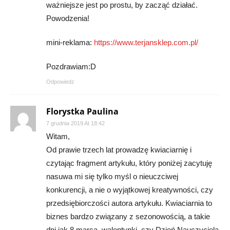
ważniejsze jest po prostu, by zacząć działać.
Powodzenia!
mini-reklama:
https://www.terjansklep.com.pl/
Pozdrawiam:D
Odpowiedz
Florystka Paulina
7 grudnia 2019 At 18:42
Witam,
Od prawie trzech lat prowadzę kwiaciarnię i
czytając fragment artykułu, który poniżej zacytuję
nasuwa mi się tylko myśl o nieuczciwej
konkurencji, a nie o wyjątkowej kreatywności, czy
przedsiębiorczości autora artykułu. Kwiaciarnia to
biznes bardzo związany z sezonowością, a takie
dni jak 8 marca, walentynki, czy Dzień Nauczyciela