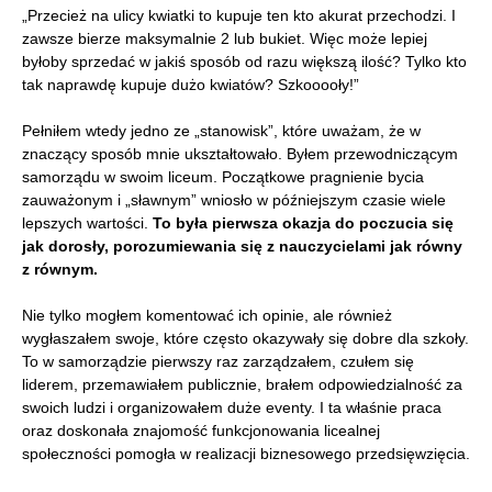
„Przecież na ulicy kwiatki to kupuje ten kto akurat przechodzi. I
zawsze bierze maksymalnie 2 lub bukiet. Więc może lepiej
byłoby sprzedać w jakiś sposób od razu większą ilość? Tylko kto
tak naprawdę kupuje dużo kwiatów? Szkooooły!”
Pełniłem wtedy jedno ze „stanowisk”, które uważam, że w
znaczący sposób mnie ukształtowało. Byłem przewodniczącym
samorządu w swoim liceum. Początkowe pragnienie bycia
zauważonym i „sławnym” wniosło w późniejszym czasie wiele
lepszych wartości.
To była pierwsza okazja do poczucia się
jak dorosły, porozumiewania się z nauczycielami jak równy
z równym.
Nie tylko mogłem komentować ich opinie, ale również
wygłaszałem swoje, które często okazywały się dobre dla szkoły.
To w samorządzie pierwszy raz zarządzałem, czułem się
liderem, przemawiałem publicznie, brałem odpowiedzialność za
swoich ludzi i organizowałem duże eventy. I ta właśnie praca
oraz doskonała znajomość funkcjonowania licealnej
społeczności pomogła w realizacji biznesowego przedsięwzięcia.