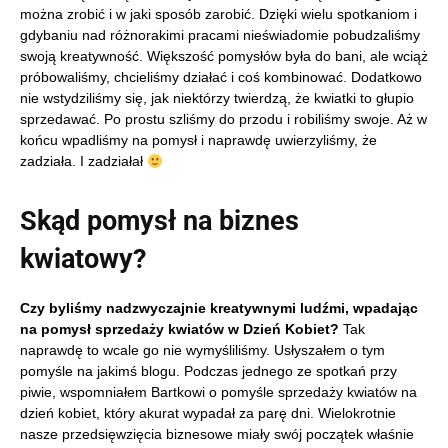
można zrobić i w jaki sposób zarobić. Dzięki wielu spotkaniom i
gdybaniu nad różnorakimi pracami nieświadomie pobudzaliśmy
swoją kreatywność. Większość pomysłów była do bani, ale wciąż
próbowaliśmy, chcieliśmy działać i coś kombinować. Dodatkowo
nie wstydziliśmy się, jak niektórzy twierdzą, że kwiatki to głupio
sprzedawać. Po prostu szliśmy do przodu i robiliśmy swoje. Aż w
końcu wpadliśmy na pomysł i naprawdę uwierzyliśmy, że
zadziała. I zadziałał
Skąd pomysł na biznes
kwiatowy?
Czy byliśmy nadzwyczajnie kreatywnymi ludźmi, wpadając
na pomysł sprzedaży kwiatów w Dzień Kobiet?
Tak
naprawdę to wcale go nie wymyśliliśmy. Usłyszałem o tym
pomyśle na jakimś blogu. Podczas jednego ze spotkań przy
piwie, wspomniałem Bartkowi o pomyśle sprzedaży kwiatów na
dzień kobiet, który akurat wypadał za parę dni. Wielokrotnie
nasze przedsięwzięcia biznesowe miały swój początek właśnie