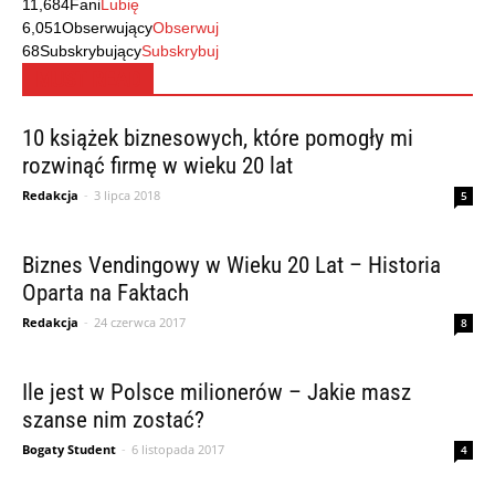
11,684
Fani
Lubię
6,051
Obserwujący
Obserwuj
68
Subskrybujący
Subskrybuj
MUST READ
10 książek biznesowych, które pomogły mi
rozwinąć firmę w wieku 20 lat
Redakcja
-
3 lipca 2018
5
Biznes Vendingowy w Wieku 20 Lat – Historia
Oparta na Faktach
Redakcja
-
24 czerwca 2017
8
Ile jest w Polsce milionerów – Jakie masz
szanse nim zostać?
Bogaty Student
-
6 listopada 2017
4