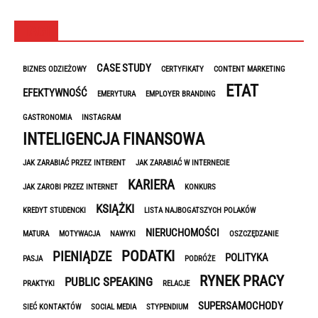
TAGI
CASE STUDY
BIZNES ODZIEŻOWY
CERTYFIKATY
CONTENT MARKETING
ETAT
EFEKTYWNOŚĆ
EMERYTURA
EMPLOYER BRANDING
GASTRONOMIA
INSTAGRAM
INTELIGENCJA FINANSOWA
JAK ZARABIAĆ PRZEZ INTERENT
JAK ZARABIAĆ W INTERNECIE
KARIERA
JAK ZAROBI PRZEZ INTERNET
KONKURS
KSIĄŻKI
KREDYT STUDENCKI
LISTA NAJBOGATSZYCH POLAKÓW
NIERUCHOMOŚCI
MATURA
MOTYWACJA
NAWYKI
OSZCZĘDZANIE
PODATKI
PIENIĄDZE
POLITYKA
PASJA
PODRÓŻE
RYNEK PRACY
PUBLIC SPEAKING
PRAKTYKI
RELACJE
SUPERSAMOCHODY
SIEĆ KONTAKTÓW
SOCIAL MEDIA
STYPENDIUM