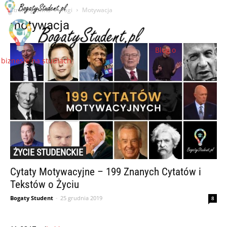
Strona główna
Tagi
Motywacja
motywacja
Blog o
biznesie na studiach
ŻYCIE STUDENCKIE
Cytaty Motywacyjne – 199 Znanych Cytatów i
Tekstów o Życiu
Bogaty Student
-
25 grudnia 2019
8