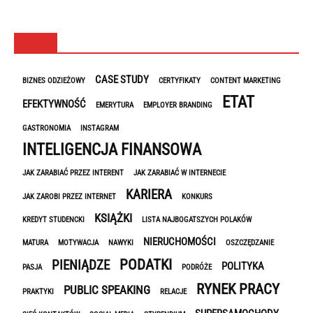
TAGI
CASE STUDY
BIZNES ODZIEŻOWY
CERTYFIKATY
CONTENT MARKETING
ETAT
EFEKTYWNOŚĆ
EMERYTURA
EMPLOYER BRANDING
GASTRONOMIA
INSTAGRAM
INTELIGENCJA FINANSOWA
JAK ZARABIAĆ PRZEZ INTERENT
JAK ZARABIAĆ W INTERNECIE
KARIERA
JAK ZAROBI PRZEZ INTERNET
KONKURS
KSIĄŻKI
KREDYT STUDENCKI
LISTA NAJBOGATSZYCH POLAKÓW
NIERUCHOMOŚCI
MATURA
MOTYWACJA
NAWYKI
OSZCZĘDZANIE
PODATKI
PIENIĄDZE
POLITYKA
PASJA
PODRÓŻE
RYNEK PRACY
PUBLIC SPEAKING
PRAKTYKI
RELACJE