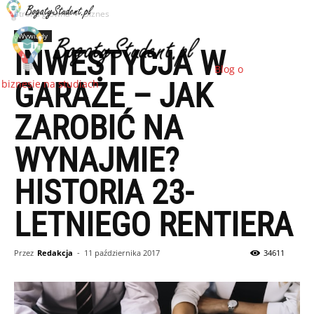
Strona główna
Biznes
Wywiady
INWESTYCJA W
Blog o
GARAŻE – JAK
biznesie na studiach
ZAROBIĆ NA
WYNAJMIE?
HISTORIA 23-
LETNIEGO RENTIERA
Przez
Redakcja
-
11 października 2017
34611