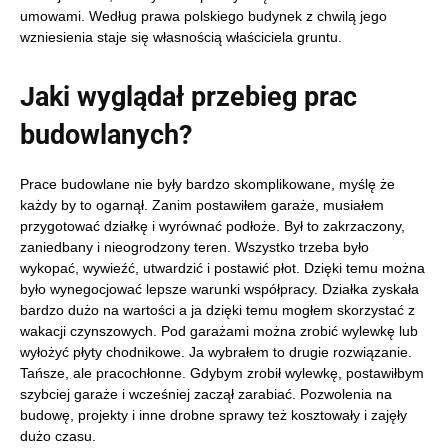
umowami. Według prawa polskiego
budynek z chwilą jego
wzniesienia staje się własnością właściciela gruntu.
Jaki wyglądał przebieg prac
budowlanych?
Prace budowlane nie były bardzo skomplikowane, myślę że
każdy by to ogarnął. Zanim postawiłem garaże, musiałem
przygotować działkę i wyrównać podłoże. Był to zakrzaczony,
zaniedbany i nieogrodzony teren. Wszystko trzeba było
wykopać, wywieźć, utwardzić i postawić płot. Dzięki temu można
było wynegocjować lepsze warunki współpracy. Działka zyskała
bardzo dużo na wartości a ja dzięki temu mogłem skorzystać z
wakacji czynszowych. Pod garażami można zrobić wylewkę lub
wyłożyć płyty chodnikowe. Ja wybrałem to drugie rozwiązanie.
Tańsze, ale pracochłonne. Gdybym zrobił wylewkę, postawiłbym
szybciej garaże i wcześniej zaczął zarabiać. Pozwolenia na
budowę, projekty i inne drobne sprawy też kosztowały i zajęły
dużo czasu.