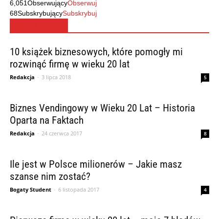
6,051
Obserwujący
Obserwuj
68
Subskrybujący
Subskrybuj
MUST READ
10 książek biznesowych, które pomogły mi
rozwinąć firmę w wieku 20 lat
Redakcja
-
3 lipca 2018
5
Biznes Vendingowy w Wieku 20 Lat – Historia
Oparta na Faktach
Redakcja
-
24 czerwca 2017
8
Ile jest w Polsce milionerów – Jakie masz
szanse nim zostać?
Bogaty Student
-
6 listopada 2017
4