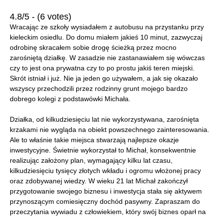
4.8/5 - (6 votes)
Wracając ze szkoły wysiadałem z autobusu na przystanku przy
kieleckim osiedlu. Do domu miałem jakieś 10 minut, zazwyczaj
odrobinę skracałem sobie drogę ścieżką przez mocno
zarośniętą działkę. W zasadzie nie zastanawiałem się wówczas
czy to jest ona prywatna czy to po prostu jakiś teren miejski.
Skrót istniał i już. Nie ja jeden go używałem, a jak się okazało
wszyscy przechodzili przez rodzinny grunt mojego bardzo
dobrego kolegi z podstawówki Michała.
Działka, od kilkudziesięciu lat nie wykorzystywana, zarośnięta
krzakami nie wygląda na obiekt powszechnego zainteresowania.
Ale to właśnie takie miejsca stwarzają najlepsze okazje
inwestycyjne. Świetnie wykorzystał to Michał, konsekwentnie
realizując założony plan, wymagający kilku lat czasu,
kilkudziesięciu tysięcy złotych wkładu i ogromu włożonej pracy
oraz zdobywanej wiedzy. W wieku 21 lat Michał zakończył
przygotowanie swojego biznesu i inwestycja stała się aktywem
przynoszącym comiesięczny dochód pasywny. Zapraszam do
przeczytania wywiadu z człowiekiem, który swój biznes oparł na