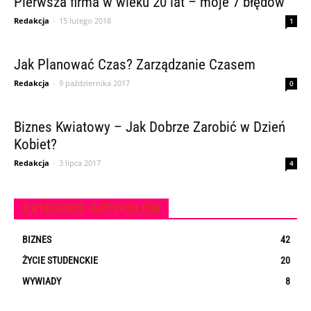
Pierwsza firma w wieku 20 lat – moje 7 błędów
Redakcja
-
15 lutego 2018
1
Jak Planować Czas? Zarządzanie Czasem
Redakcja
-
9 października 2017
0
Biznes Kwiatowy – Jak Dobrze Zarobić w Dzień
Kobiet?
Redakcja
-
3 lipca 2017
4
KATEGORIE ARTYKUŁÓW
BIZNES
42
ŻYCIE STUDENCKIE
20
WYWIADY
8