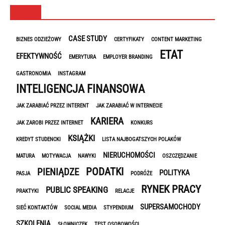
TAGI
CASE STUDY
BIZNES ODZIEŻOWY
CERTYFIKATY
CONTENT MARKETING
ETAT
EFEKTYWNOŚĆ
EMERYTURA
EMPLOYER BRANDING
GASTRONOMIA
INSTAGRAM
INTELIGENCJA FINANSOWA
JAK ZARABIAĆ PRZEZ INTERENT
JAK ZARABIAĆ W INTERNECIE
KARIERA
JAK ZAROBI PRZEZ INTERNET
KONKURS
KSIĄŻKI
KREDYT STUDENCKI
LISTA NAJBOGATSZYCH POLAKÓW
NIERUCHOMOŚCI
MATURA
MOTYWACJA
NAWYKI
OSZCZĘDZANIE
PODATKI
PIENIĄDZE
POLITYKA
PASJA
PODRÓŻE
RYNEK PRACY
PUBLIC SPEAKING
PRAKTYKI
RELACJE
SUPERSAMOCHODY
SIEĆ KONTAKTÓW
SOCIAL MEDIA
STYPENDIUM
SZKOLENIA
SŁOWNICZEK
TEST OSOBOWOŚCI